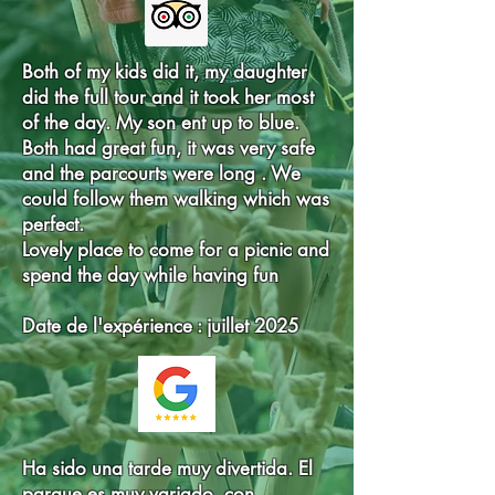
Both of my kids did it, my daughter
did the full tour and it took her most
of the day. My son ent up to blue.
Both had great fun, it was very safe
and the parcourts were long . We
could follow them walking which was
perfect.
Lovely place to come for a picnic and
spend the day while having fun
Date de l'expérience : juillet 2025
Ha sido una tarde muy divertida. El
parque es muy variado, con