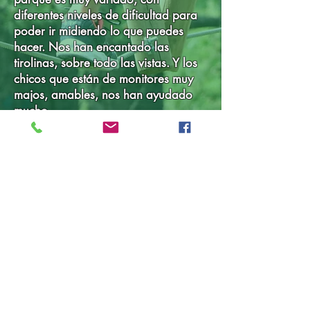
diferentes niveles de dificultad para
poder ir midiendo lo que puedes
hacer. Nos han encantado las
tirolinas, sobre todo las vistas. Y los
chicos que están de monitores muy
majos, amables, nos han ayudado
mucho.
Des questions des demandes de
Date de l'expérience: Aout 2024
réservations,
notre équipe se fera un plaisir
de
vous répondre.
Indiquez nous la date et l'heure à
laquelle vous voulez venir nous
vous répondrons dans les plus
brefs délais.