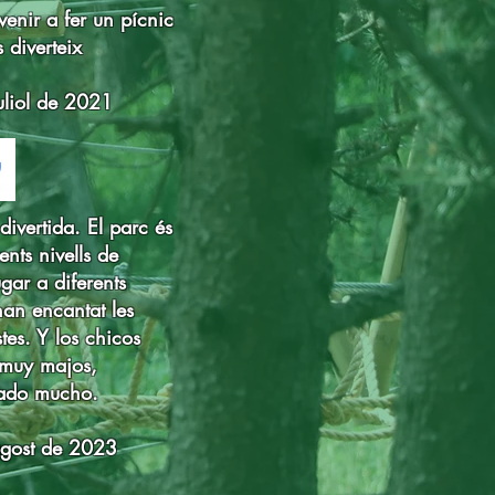
venir a fer un pícnic
 diverteix
juliol de 2021
divertida. El parc és
ents nivells de
ugar a diferents
han encantat les
istes. Y los chicos
 muy majos,
ado mucho.
agost de 2023