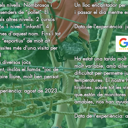
 els nivells. Nombrosos i
Un lloc encantador per 
 senders de “pollet”. El
i passar el dia mentre es
ls altres nivells. 2 cursos
s 1 nivell “infantil”. 4
Data de l'experiència: 
gnes d'aquest nom. Fins i tot
 “esportius” de molt alt
ssites més d'una visita per
!
Ha estat una tarda molt 
 diversos jocs
molt variable, amb difer
t, inclòs el famós "joc de
dificultat per permetre j
aire lliure, molt ben pensat.
temperatures. El nostre 
tirolines, sobre tot les v
xperiència: agost de 2023
que están de monitores
amables, nos han ayud
Data de l'experiència: 