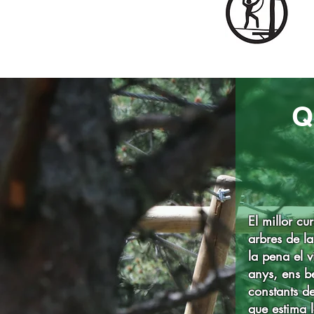
Q
El millor cu
arbres de la
la pena el v
anys, ens be
constants d
que estima 