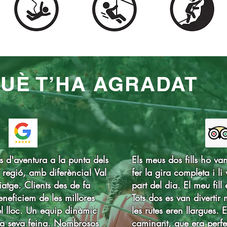
UÈ T’HA AGRADAT
rs d'aventura a la punta dels
Els meus dos fills ho van
 regió, amb diferència! Val
fer la gira completa i li
iatge. Clients des de fa
part del dia. El meu fill 
neficiem de les millores
Tots dos es van divertir 
el lloc. Un equip dinàmic
les rutes eren llargues. 
la seva feina. Nombrosos
caminant, que era perfe