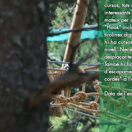
cursos, tots
interessants
mateix per a
“Hook” inclò
tirolines di
hi ha cursos
nivell. Nece
desplaçar-te
També hi ha
d'escapamen
cordes" a l'
Data de l'e