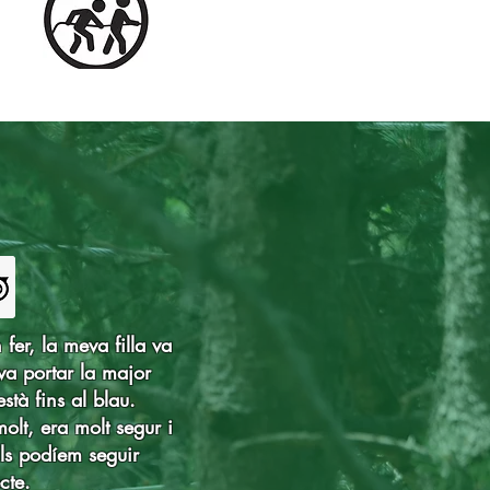
 fer, la meva filla va
 va portar la major
està fins al blau.
molt, era molt segur i
Els podíem seguir
cte.