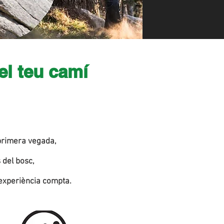
el teu camí
 primera vegada,
 del bosc,
a experiència compta.