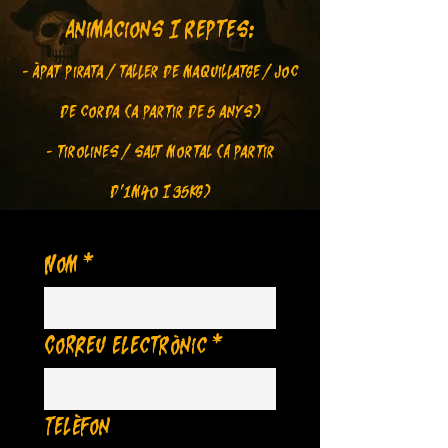
animacions i reptes:
- àpat pirata / taller de maquillatge / joc
de corda (a partir de 5 anys)
- tirolines / salt mortal (A partir
d'1m40 i 35kg)
Nom
*
Correu electrònic
*
Telèfon